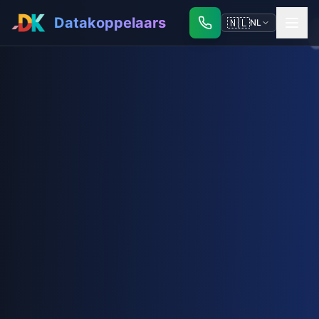
Datakoppelaars
🇳🇱
NL