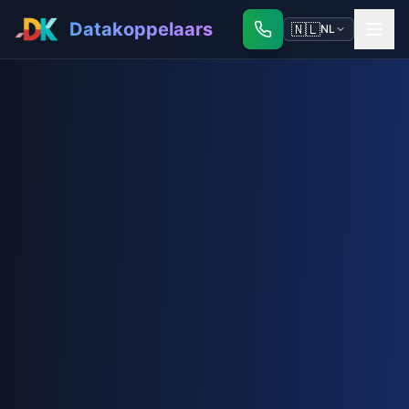
Datakoppelaars
🇳🇱
NL